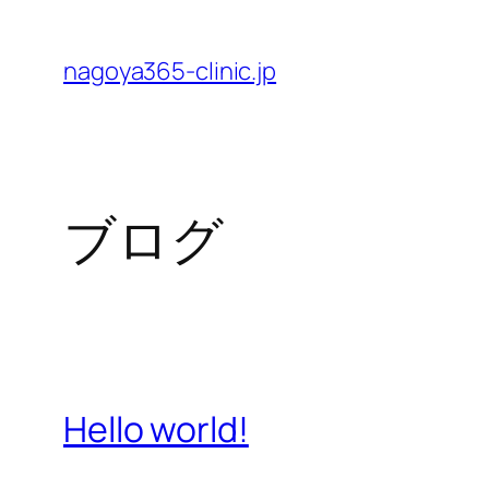
内
容
nagoya365-clinic.jp
を
ス
キ
ッ
ブログ
プ
Hello world!