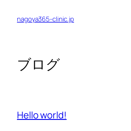
内
容
nagoya365-clinic.jp
を
ス
キ
ッ
ブログ
プ
Hello world!