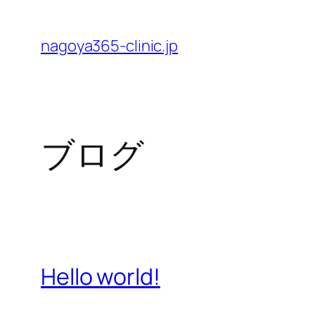
内
容
nagoya365-clinic.jp
を
ス
キ
ッ
ブログ
プ
Hello world!